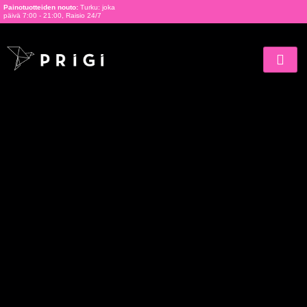
Painotuotteiden nouto:
Turku: joka
päivä 7:00 - 21:00, Raisio 24/7