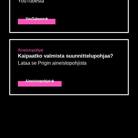
YouTubesta
YouTubeen
Aineistopohjat
Kaipaatko valmista suunnittelu­pohjaa?
Lataa se Prigin aineistopohjista
Aineistopohjat