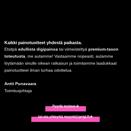
Siirry
sisältöön
Kaikki painotuotteet yhdestä paikasta.
Etsitpä
edullista digipainoa
tai viimeisteltyä
premium-tason
toteutusta
, me autamme! Vastaamme nopeasti, autamme
löytämään sinulle oikean ratkaisun ja toimitamme laadukkaat
painotuotteet ilman turhaa odottelua.
Antti Punavaara
Toimitusjohtaja
Pyydä tarjous
tai ota yhteyttä myynti@prigi.fi