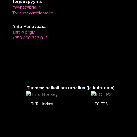
Tarjouspyyntö
myynti@prigi.fi
Tarjouspyyntölomake ›
Antti Punavaara
antti@prigi.fi
+358 400 323 013
Tuemme paikallista urheilua (ja kulttuuria):
TuTo Hockey
FC TPS