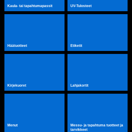
Kaula- tai tapahtumapassit
UV-Tulosteet
Häätuotteet
Etiketit
Kirjekuoret
Lahjakortit
Menut
Messu- ja tapahtuma tuotteet ja
tarvikkeet