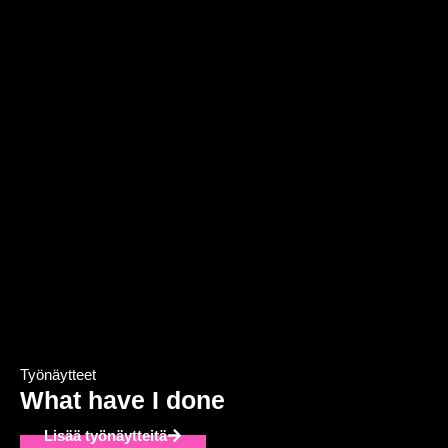
Työnäytteet
What have I done
Lisää työnäytteitä