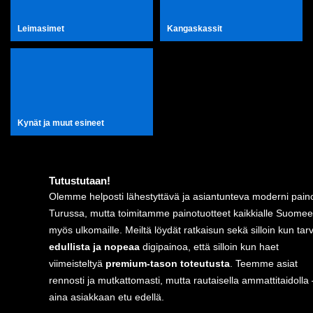
Leimasimet
Kangaskassit
Kynät ja muut esineet
Tutustutaan!
Olemme helposti lähestyttävä ja asiantunteva moderni pain
Turussa, mutta toimitamme painotuotteet kaikkialle Suomee
myös ulkomaille. Meiltä löydät ratkaisun sekä silloin kun tarv
edullista ja nopeaa
digipainoa, että silloin kun haet
viimeisteltyä
premium-tason toteutusta
. Teemme asiat
rennosti ja mutkattomasti, mutta rautaisella ammattitaidolla 
aina asiakkaan etu edellä.