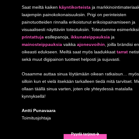
Saat meiltä kaiken
käyntikorteista
ja markkinointimateriaal
laajempiin painokokonaisuuksiin. Prigi on perinteisten
painotuotteiden rinnalla erikoistunut erikoispainamiseen ja
visuaalisesti näyttäviin toteutuksiin. Toteutamme esimerkiks
printattuja
esillepanoja,
ikkunateippauksia
ja
mainosteippauksia
vaikka
ajoneuvoihin
, joilla brändisi e
oikeasti edukseen. Meiltä saat myös laadukkaat
tarrat
netis
sekä muut digipainon tuotteet helposti ja sujuvasti.
Osaamme auttaa sinua löytämään oikean ratkaisun… myös
silloin kun et vielä itsekään tarkalleen tiedä mitä tarvitset. M
ollaan täällä sinua varten, joten ole yhteydessä matalalla
kynnyksellä!
Antti Punavaara
Toimitusjohtaja
Pyydä tarjous