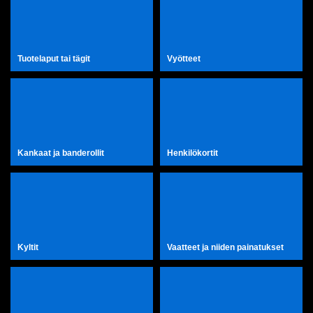
Tuotelaput tai tägit
Vyötteet
Kankaat ja banderollit
Henkilökortit
Kyltit
Vaatteet ja niiden painatukset